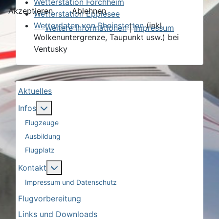
Wetterstation Forchheim
Akzeptieren
Ablehnen
Wetterstation Epplesee
Wetterdaten von Rheinstetten
(inkl.
Weitere Informationen
|
Impressum
Wolkenuntergrenze, Taupunkt usw.) bei
Ventusky
Aktuelles
More about: Infos
Infos
Flugzeuge
Ausbildung
Flugplatz
More about: Kontakt
Kontakt
Impressum und Datenschutz
Flugvorbereitung
Links und Downloads