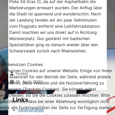
Piste 34 Gras (!), da auf der Asphaltbahn die
Markierungen erneuert wurden. Der Anflug über
die Stadt ist spannend und wunderschön. Nach
der Landung fanden wir ein paar Gehminuten
vom Flugplatz entfernt eine Leihfahrradstation.
Damit machten wir uns direkt auf in Richtung
Münsterplatz. Gut gestärkt mit badischen
Spezialitäten ging es danach wieder über den
Schwarzwald zurück nach Rheinstetten.
Wir benutzen Cookies
Wir nutzen Cookies auf unserer Website. Einige von ihnen
Details
husser
sind essenziell für den Betrieb der Seite, während andere
18. April 2022
uns helfen, diese Website und die Nutzererfahrung zu
verbessern (Tracking Cookies). Sie können selbst
entscheiden, ob Sie die Cookies zulassen möchten. Bitte
Links
beachten Sie, dass bei einer Ablehnung womöglich nicht
mehr alle Funktionalitäten der Seite zur Verfügung stehen.
Vereinsflieger