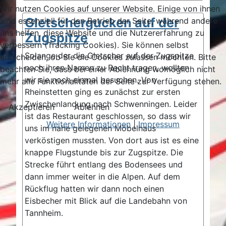
Wir nutzen Cookies auf unserer Website. Einige von ihnen
Gletschergucken auf der
sind essenziell für den Betrieb der Seite, während andere
uns helfen, diese Website und die Nutzererfahrung zu
Zugspitze
verbessern (Tracking Cookies). Sie können selbst
Solange der die Gletscher auf der Zugspitze
entscheiden, ob Sie die Cookies zulassen möchten. Bitte
noch ihren Namen zu Recht tragen, wollten
beachten Sie, dass bei einer Ablehnung womöglich nicht
wir sie noch einmal besuchen. Von
mehr alle Funktionalitäten der Seite zur Verfügung stehen.
Rheinstetten ging es zunächst zur ersten
Zwischenlandung nach Schwenningen. Leider
Akzeptieren
Ablehnen
ist das Restaurant geschlossen, so dass wir
Weitere Informationen
|
Impressum
uns im nahe gelegenen Möbelhaus
verköstigen mussten. Von dort aus ist es eine
knappe Flugstunde bis zur Zugspitze. Die
Strecke führt entlang des Bodensees und
dann immer weiter in die Alpen. Auf dem
Rückflug hatten wir dann noch einen
Eisbecher mit Blick auf die Landebahn von
Tannheim.