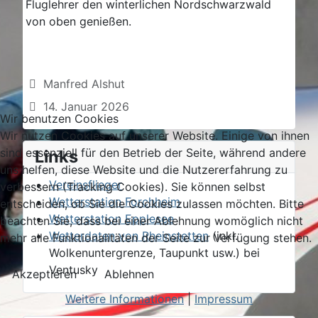
Fluglehrer den winterlichen Nordschwarzwald
von oben genießen.
Details
Manfred Alshut
14. Januar 2026
Wir benutzen Cookies
Wir nutzen Cookies auf unserer Website. Einige von ihnen
sind essenziell für den Betrieb der Seite, während andere
Links
uns helfen, diese Website und die Nutzererfahrung zu
Vereinsflieger
verbessern (Tracking Cookies). Sie können selbst
Wetterstation Forchheim
entscheiden, ob Sie die Cookies zulassen möchten. Bitte
Wetterstation Epplesee
beachten Sie, dass bei einer Ablehnung womöglich nicht
Wetterdaten von Rheinstetten
(inkl.
mehr alle Funktionalitäten der Seite zur Verfügung stehen.
Wolkenuntergrenze, Taupunkt usw.) bei
Ventusky
Akzeptieren
Ablehnen
Weitere Informationen
|
Impressum