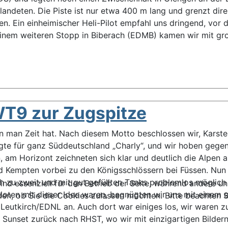
ndeten. Die Piste ist nur etwa 400 m lang und grenzt dir
en. Ein einheimischer Heli-Pilot empfahl uns dringend, vo
einem weiteren Stopp in Biberach (EDMB) kamen wir mit gr
WT9 zur Zugspitze
nn man Zeit hat. Nach diesem Motto beschlossen wir, Karste
te für ganz Süddeutschland „Charly“, und wir hoben gegen
am Horizont zeichneten sich klar und deutlich die Alpen ab.
nd Kempten vorbei zu den Königsschlössern bei Füssen. Nun 
 zu zweit und mit gut gefüllten Tanks problemlos möglich is
ind essenziell für den Betrieb der Seite, während andere u
Piloten mit dieser Idee waren, begnügten wir uns mit einem 
den, ob Sie die Cookies zulassen möchten. Bitte beachten S
eutkirch/EDNL an. Auch dort war einiges los, wir waren zu
 Sunset zurück nach RHST, wo wir mit einzigartigen Bildern