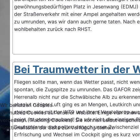
gewöhnungsbedürftigen Platz in Jesenwang (EDMJ) la
der Straßenverkehr mit einer Ampel angehalten werd
zu umrunden, was wir dann auch gerne taten. Nach 
wohlbehalten zurück nach RHST.
Bei Traumwetter in der 
Fliegen sollte man, wenn das Wetter passt, nicht we
spontan, die Zugspitze zu umrunden. Das GAFOR zeig
Herrenalb nicht nur die Schwäbische Alb zu erkennen, 
absolut ruhiger Luft ging es an Mengen, Leutkirch u
Wir benutzen Cookies
steigen, was mit der WT9 und ihrem Verstellprop auch
Wir nutzen Cookies auf unserer Website. Einige von ihnen s
zeigt, ist atemberaubend! Da wir nicht die einzigen 
verbessern (Tracking Cookies). Sie können selbst entschei
Deutschlands und peilten danach unser Zwischenziel L
Funktionalitäten der Seite zur Verfügung stehen.
Erfrischung und Wechsel im Cockpit ging es kurz vor