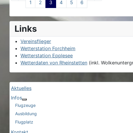
1
2
3
4
5
6
Links
Vereinsflieger
Wetterstation Forchheim
Wetterstation Epplesee
Wetterdaten von Rheinstetten
(inkl. Wolkenunterg
Aktuelles
Infos
More about: Infos
Flugzeuge
Ausbildung
Flugplatz
Kontakt