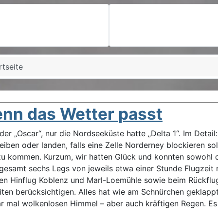
rtseite
enn das Wetter passt
r „Oscar“, nur die Nordseeküste hatte „Delta 1“. Im Detai
eiben oder landen, falls eine Zelle Norderney blockieren so
 zu kommen. Kurzum, wir hatten Glück und konnten sowohl d
gesamt sechs Legs von jeweils etwa einer Stunde Flugzeit m
den Hinflug Koblenz und Marl-Loemühle sowie beim Rückflug
ten berücksichtigen. Alles hat wie am Schnürchen geklapp
 mal wolkenlosen Himmel – aber auch kräftigen Regen. Es wa