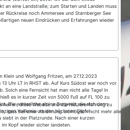
ekt an eine Landstraße; zum Starten und Landen muss
r der Rückreise noch Ammersee und Starnberger See
oßartigen neuen Eindrücken und Erfahrungen wieder
n Klein und Wolfgang Fritzen, am 27.12.2023
 13 Uhr LT in RHST ab. Auf Kurs Südost war noch vor
 Solch eine Fernsicht hat man nicht alle Tage! In
hieß es in kurzer Zeit von 5000 Fuß auf FL 100 zu
t. Die winterliche alpine Bergwelt, die sich dann
ns helfen, diese Website und die Nutzererfahrung zu
einzigen Vollkreis um den höchsten Gipfel
ie, dass bei einer Ablehnung womöglich nicht mehr alle
 siebt in der Platzrunde. Nach einer kurzen
 im Kopf wieder sicher landeten.